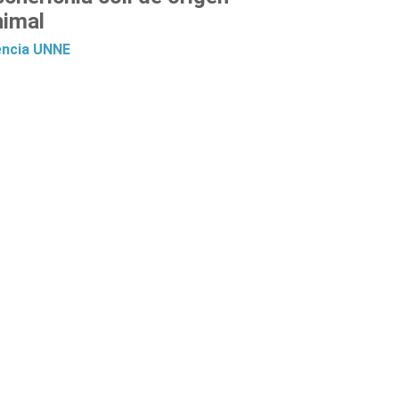
nimal
encia
UNNE