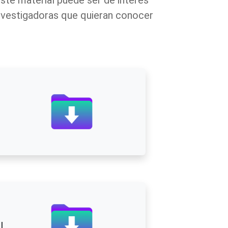
Este material puede ser de interés
investigadoras que quieran conocer
l.