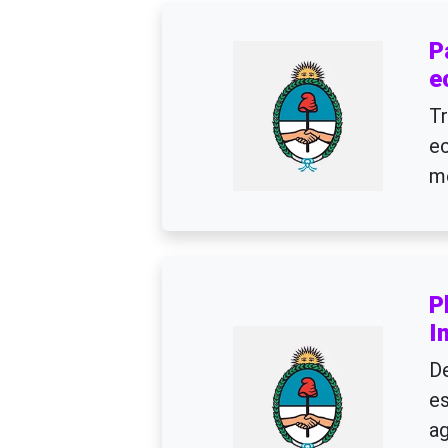
P
e
Tr
ec
me
P
I
De
es
ag