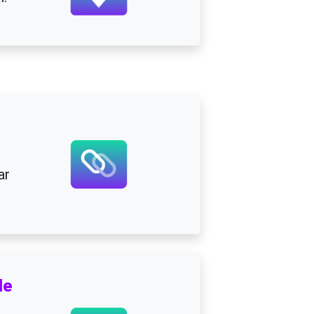
ar
de