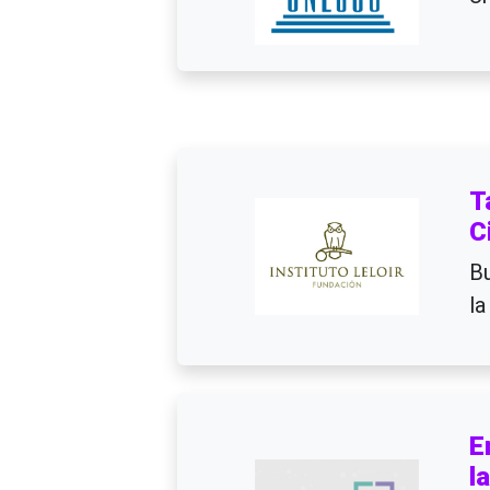
T
C
Bu
la
E
l