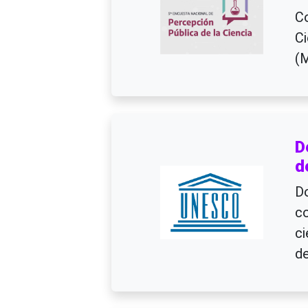
Co
Ci
(
D
d
Do
co
ci
d