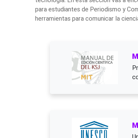
tecnología. En esta sección vas a enc
para estudiantes de Periodismo y Com
herramientas para comunicar la ciencia
M
Pr
co
M
Un